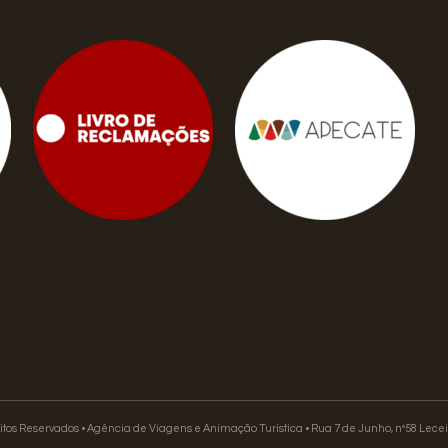
itos Reservados • Agência de Viagens e Animação Turística • Rua 7 de Junho, nº58 Lece