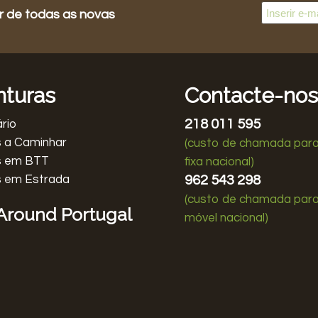
r de todas as novas
nturas
Contacte-no
218 011 595
rio
 a Caminhar
(custo de chamada para
s em BTT
fixa nacional)
s em Estrada
962 543 298
(custo de chamada para
 Around Portugal
móvel nacional)