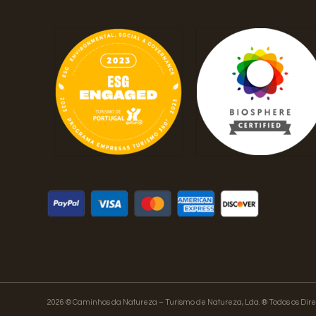
2026 © Caminhos da Natureza – Turismo de Natureza, Lda. ® Todos os Dire