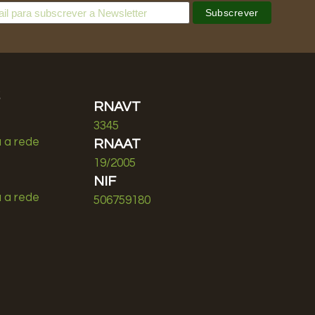
s
RNAVT
3345
 a rede
RNAAT
19/2005
NIF
 a rede
506759180