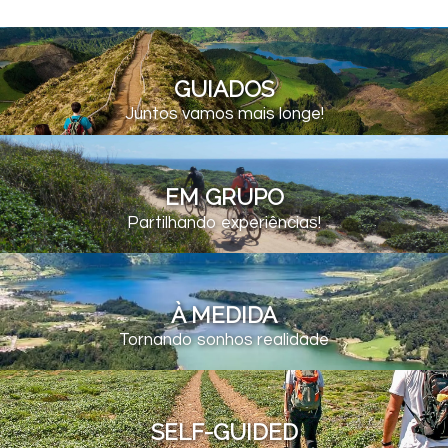
GUIADOS
Juntos vamos mais longe!
EM GRUPO
Partilhando experiências!
À MEDIDA
Tornando sonhos realidade
SELF-GUIDED