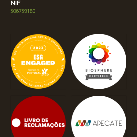
NIF
506759180