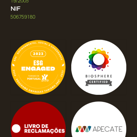
19/2005
NIF
506759180